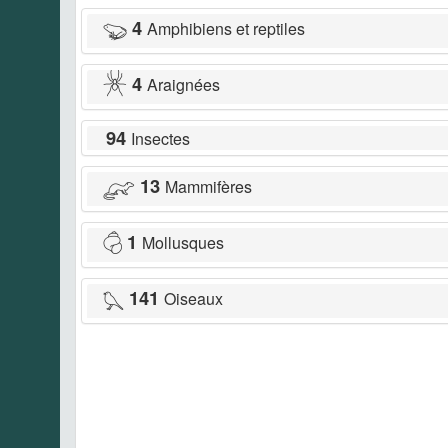
4
Amphibiens et reptiles
4
Araignées
94
Insectes
13
Mammifères
1
Mollusques
141
Oiseaux