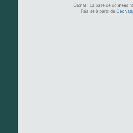
Clicnat : La base de données nat
Réalisé à partir de
GeoNatur