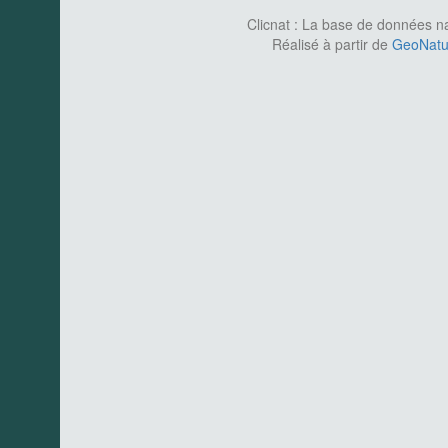
Clicnat : La base de données nat
Réalisé à partir de
GeoNatur