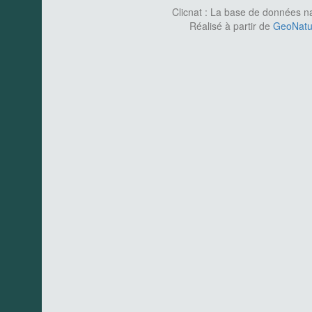
Clicnat : La base de données nat
Réalisé à partir de
GeoNatur