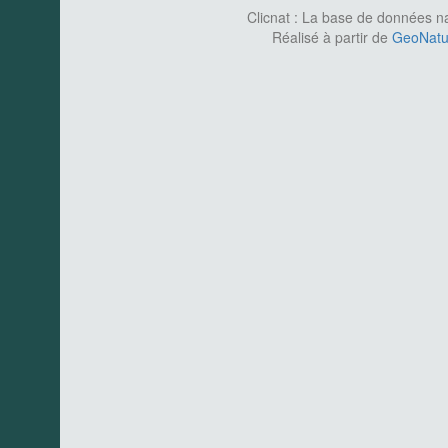
Clicnat : La base de données nat
Réalisé à partir de
GeoNatur