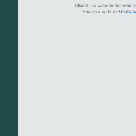
Clicnat : La base de données nat
Réalisé à partir de
GeoNatur