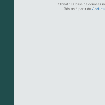
Clicnat : La base de données nat
Réalisé à partir de
GeoNatur