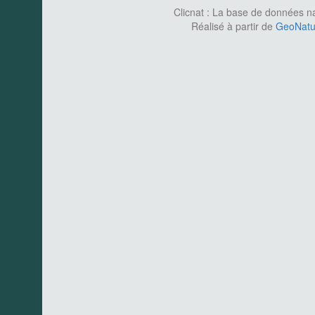
Clicnat : La base de données nat
Réalisé à partir de
GeoNatur