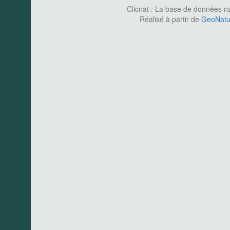
Clicnat : La base de données nat
Réalisé à partir de
GeoNatur