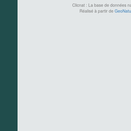
Clicnat : La base de données nat
Réalisé à partir de
GeoNatur