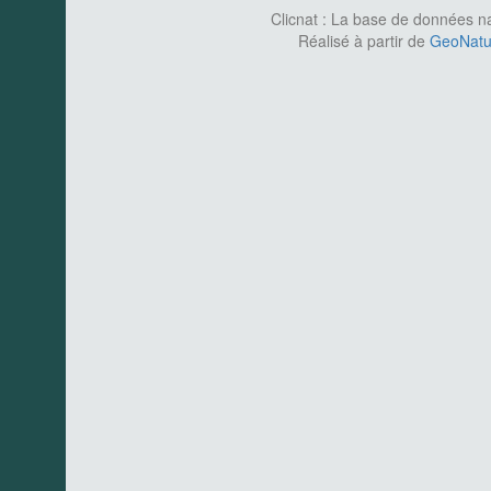
Clicnat : La base de données nat
Réalisé à partir de
GeoNatur