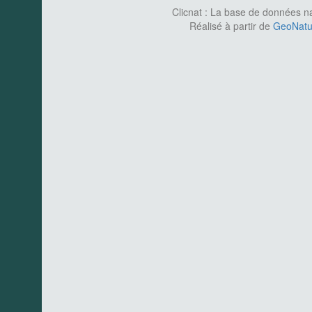
Clicnat : La base de données nat
Réalisé à partir de
GeoNatur