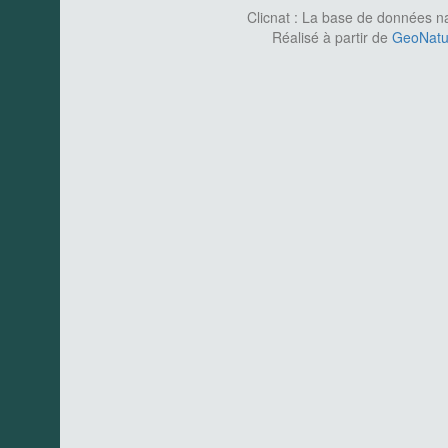
Clicnat : La base de données nat
Réalisé à partir de
GeoNatur