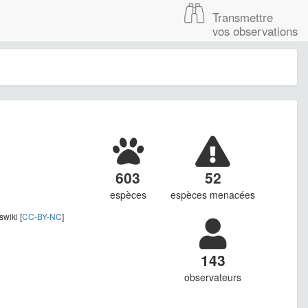
Transmettre
vos observations
603
52
espèces
espèces menacées
wiki [
CC-BY-NC
]
143
observateurs