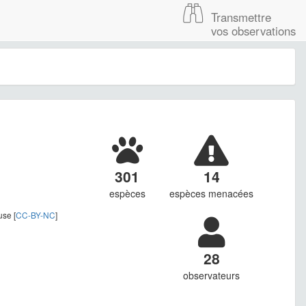
Transmettre
vos observations
301
14
espèces
espèces menacées
use [
CC-BY-NC
]
28
observateurs