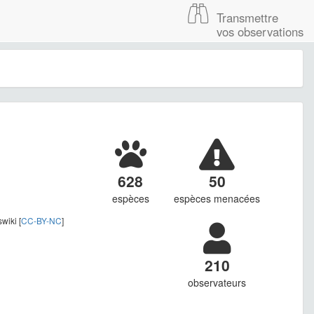
Transmettre
vos observations
628
50
espèces
espèces menacées
iki [
CC-BY-NC
]
210
observateurs