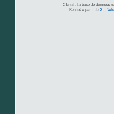
Clicnat : La base de données nat
Réalisé à partir de
GeoNatur