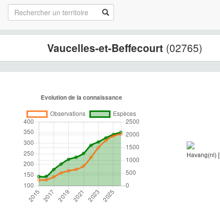
Vaucelles-et-Beffecourt
(02765)
Havang(nl) [