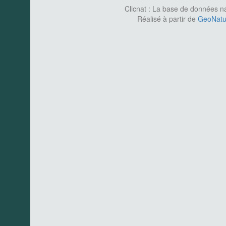
Clicnat : La base de données nat
Réalisé à partir de
GeoNatur