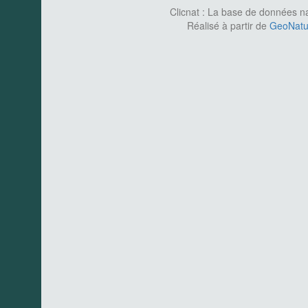
Clicnat : La base de données nat
Réalisé à partir de
GeoNatur