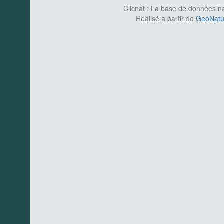
Clicnat : La base de données nat
Réalisé à partir de
GeoNatur