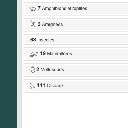
7
Amphibiens et reptiles
3
Araignées
63
Insectes
19
Mammifères
2
Mollusques
111
Oiseaux