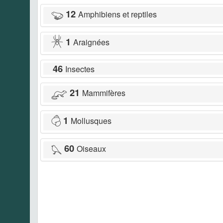
12
Amphibiens et reptiles
1
Araignées
46
Insectes
21
Mammifères
1
Mollusques
60
Oiseaux