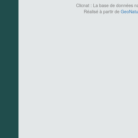
Clicnat : La base de données nat
Réalisé à partir de
GeoNatur