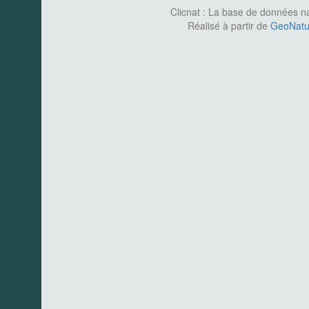
Clicnat : La base de données nat
Réalisé à partir de
GeoNatur