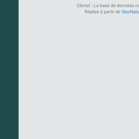
Clicnat : La base de données nat
Réalisé à partir de
GeoNatur