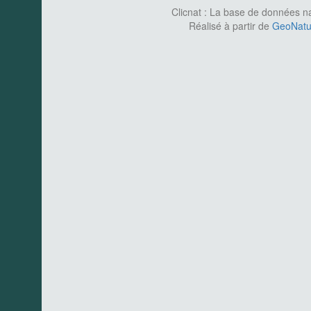
Clicnat : La base de données nat
Réalisé à partir de
GeoNatur