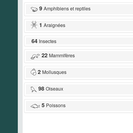
9
Amphibiens et reptiles
1
Araignées
64
Insectes
22
Mammifères
2
Mollusques
98
Oiseaux
5
Poissons