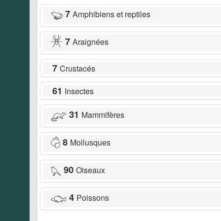
7
Amphibiens et reptiles
7
Araignées
7
Crustacés
61
Insectes
31
Mammifères
8
Mollusques
90
Oiseaux
4
Poissons