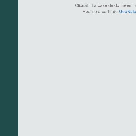
Clicnat : La base de données nat
Réalisé à partir de
GeoNatur