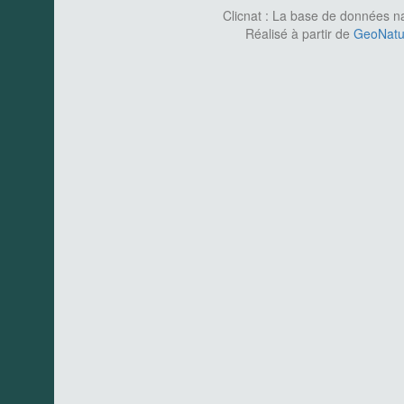
Clicnat : La base de données nat
Réalisé à partir de
GeoNatur