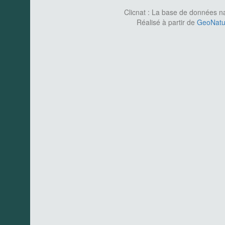
Clicnat : La base de données nat
Réalisé à partir de
GeoNatur