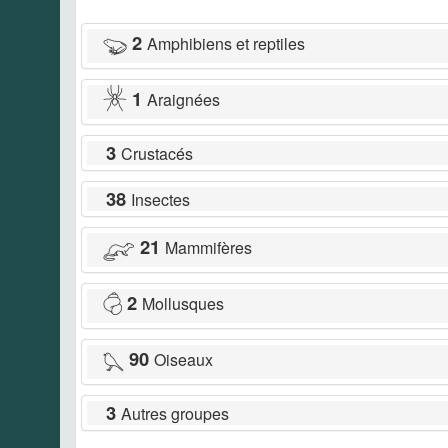
2
Amphibiens et reptiles
1
Araignées
3
Crustacés
38
Insectes
21
Mammifères
2
Mollusques
90
Oiseaux
3
Autres groupes