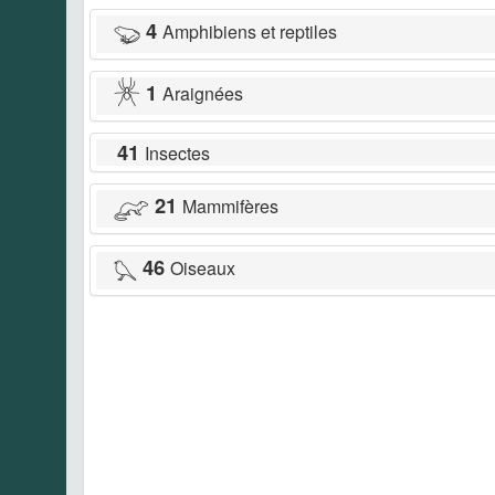
4
Amphibiens et reptiles
1
Araignées
41
Insectes
21
Mammifères
46
Oiseaux