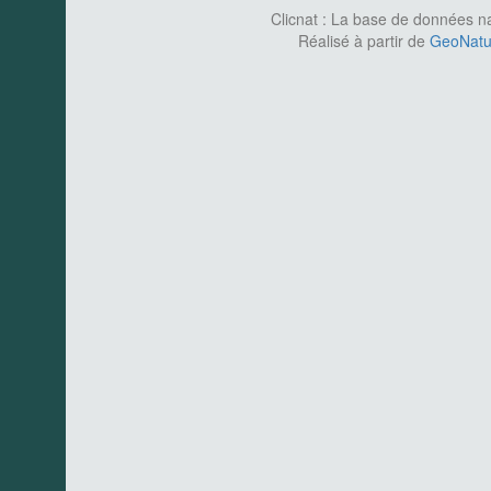
Clicnat : La base de données nat
Réalisé à partir de
GeoNatur