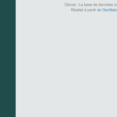
Clicnat : La base de données nat
Réalisé à partir de
GeoNatur