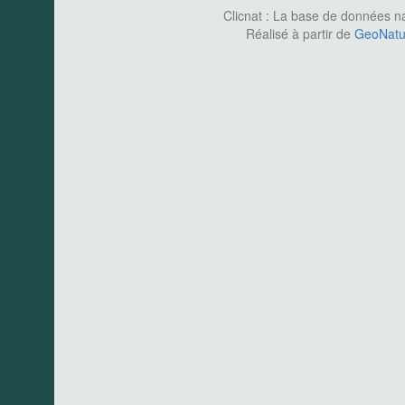
Clicnat : La base de données nat
Réalisé à partir de
GeoNatur