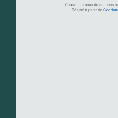
Clicnat : La base de données nat
Réalisé à partir de
GeoNatur