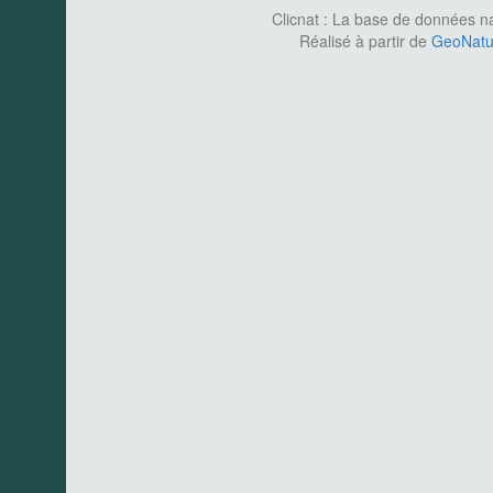
Clicnat : La base de données nat
Réalisé à partir de
GeoNatur