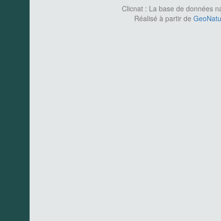
Clicnat : La base de données nat
Réalisé à partir de
GeoNatur