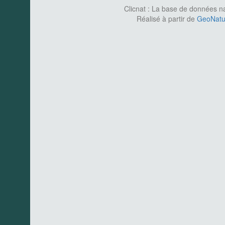
Clicnat : La base de données nat
Réalisé à partir de
GeoNatur