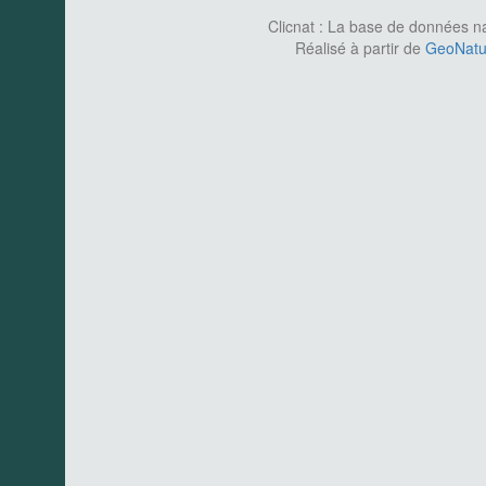
Clicnat : La base de données nat
Réalisé à partir de
GeoNatur