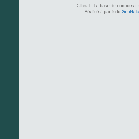
Clicnat : La base de données nat
Réalisé à partir de
GeoNatur