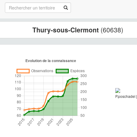
Thury-sous-Clermont
(60638)
P.poschadel 