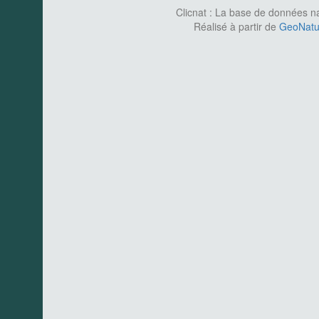
Clicnat : La base de données nat
Réalisé à partir de
GeoNatur