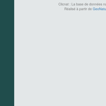
Clicnat : La base de données nat
Réalisé à partir de
GeoNatur