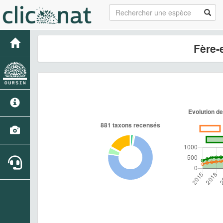
Fère-