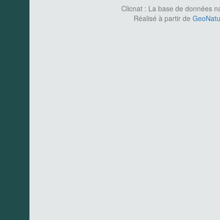
Clicnat : La base de données nat
Réalisé à partir de
GeoNatur