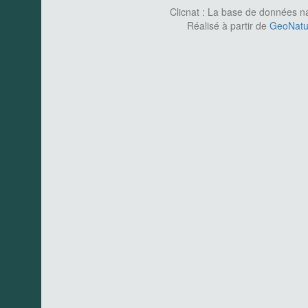
Clicnat : La base de données nat
Réalisé à partir de
GeoNatur