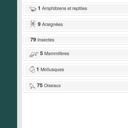
1
Amphibiens et reptiles
9
Araignées
79
Insectes
5
Mammifères
1
Mollusques
75
Oiseaux