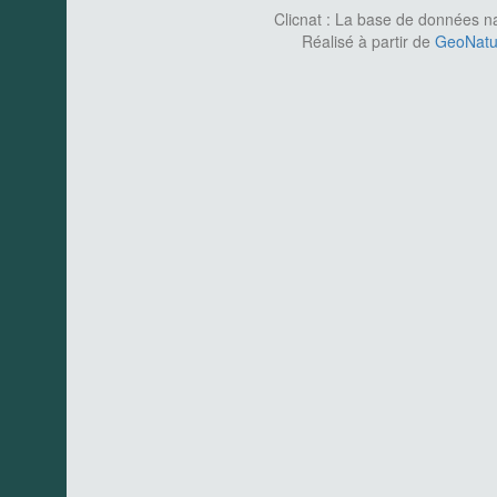
Clicnat : La base de données nat
Réalisé à partir de
GeoNatur