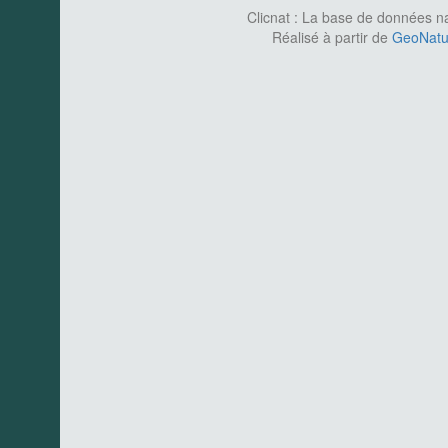
Clicnat : La base de données nat
Réalisé à partir de
GeoNatur