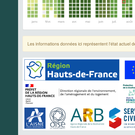
janv.
févr.
mars
avr.
mai
juin
juil.
août
Les informations données ici représentent l'état actue