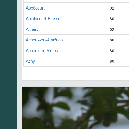
Abbécourt
02
Ablaincourt-Pressoir
80
Achery
02
Acheux-en-Amiénois
80
Acheux-en-Vimeu
80
Achy
60