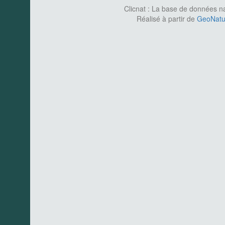
Clicnat : La base de données nat
Réalisé à partir de
GeoNatur