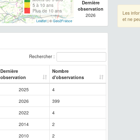
Dernière
5 à 10 ans
observation
Plus de 10 ans
Les info
2026
et ne pe
Leaflet
| ©
Geo2France
Rechercher :
Dernière
Nombre
observation
d'observations
2025
4
2026
399
2022
4
2014
2
2010
2