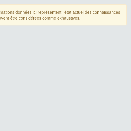
rmations données ici représentent l'état actuel des connaissances
uvent être considérées comme exhaustives.