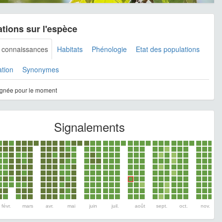
tions sur l'espèce
s connaissances
Habitats
Phénologie
Etat des populations
ation
Synonymes
gnée pour le moment
Signalements
févr.
mars
avr.
mai
juin
juil.
août
sept.
oct.
nov.