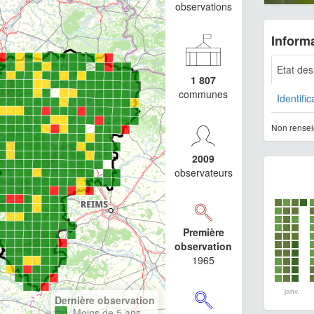
observations
Informa
Etat de
1 807
communes
Identific
Non rensei
2009
observateurs
Première
observation
1965
janv.
Dernière observation
Moins de 5 ans