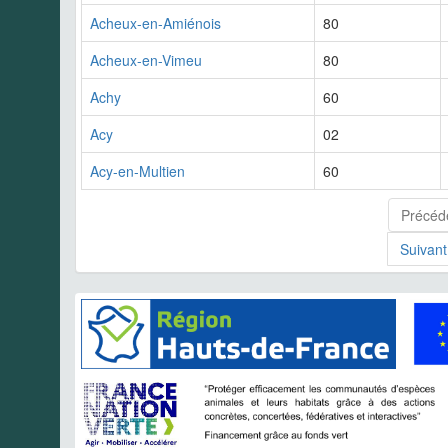
Acheux-en-Amiénois
80
Acheux-en-Vimeu
80
Achy
60
Acy
02
Acy-en-Multien
60
Précéd
Suivant