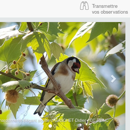
Transmettre
vos observations
hardonneret élégant adulte © GASCHET Didier - CC BY-NC