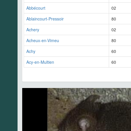
Abbécourt
02
Ablaincourt-Pressoir
80
Achery
02
Acheux-en-Vimeu
80
Achy
60
Acy-en-Multien
60