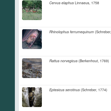
Cervus elaphus
Linnaeus, 1758
Rhinolophus ferrumequinum
(Schreber
Rattus norvegicus
(Berkenhout, 1769)
Eptesicus serotinus
(Schreber, 1774)