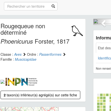
Rougequeue non
déterminé
Informa
Forster, 1817
Phoenicurus
Etat de
Classe :
Aves
Ordre :
Passeriformes
Identific
Famille :
Muscicapidae
Non rensei
2
taxon(s) inférieur(s) agrégé(s) sur cette fiche