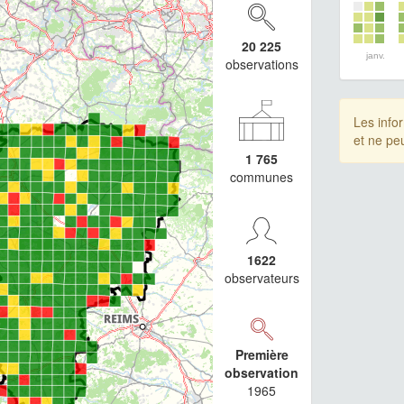
20 225
janv.
observations
Les info
et ne pe
1 765
communes
1622
observateurs
Première
observation
1965