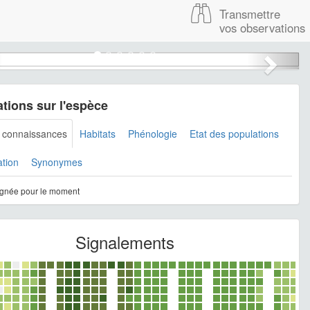
Transmettre
vos observations
Phoenicurus ochruros © HALLART Guénael - CC BY-NC
tions sur l'espèce
s connaissances
Habitats
Phénologie
Etat des populations
ation
Synonymes
gnée pour le moment
Signalements