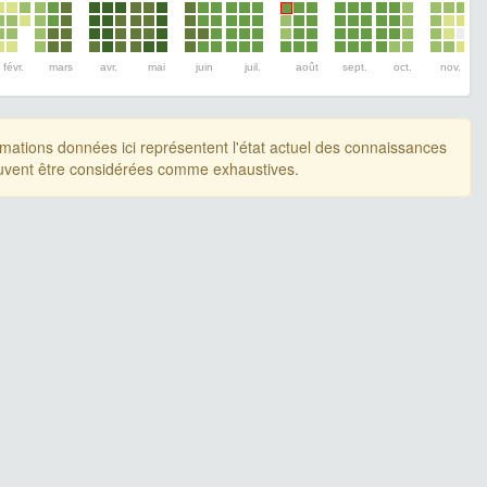
févr.
mars
avr.
mai
juin
juil.
août
sept.
oct.
nov.
rmations données ici représentent l'état actuel des connaissances
uvent être considérées comme exhaustives.